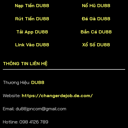
Nạp Tiền DU88
Nổ Hũ DU88
Rút Tiền DU88
Đá Gà DU88
Tải App DU88
Bắn Cá DU88
Link Vào DU88
Xổ Số DU88
THÔNG TIN LIÊN HỆ
Thương Hiệu:
DU88
Website:
https://changerdejob.de.com/
Email: du88jpncom@gmail.com
Hotline: 098 4126 789