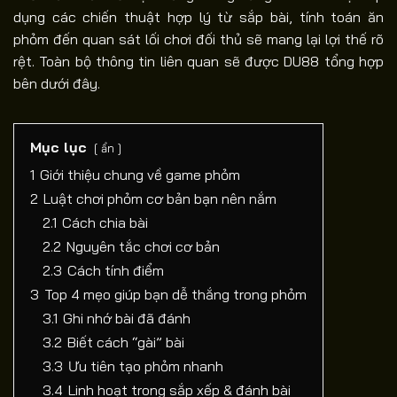
dụng các chiến thuật hợp lý từ sắp bài, tính toán ăn
phỏm đến quan sát lối chơi đối thủ sẽ mang lại lợi thế rõ
rệt. Toàn bộ thông tin liên quan sẽ được
DU88
tổng hợp
bên dưới đây.
Mục lục
ẩn
1
Giới thiệu chung về game phỏm
2
Luật chơi phỏm cơ bản bạn nên nắm
2.1
Cách chia bài
2.2
Nguyên tắc chơi cơ bản
2.3
Cách tính điểm
3
Top 4 mẹo giúp bạn dễ thắng trong phỏm
3.1
Ghi nhớ bài đã đánh
3.2
Biết cách “gài” bài
3.3
Ưu tiên tạo phỏm nhanh
3.4
Linh hoạt trong sắp xếp & đánh bài