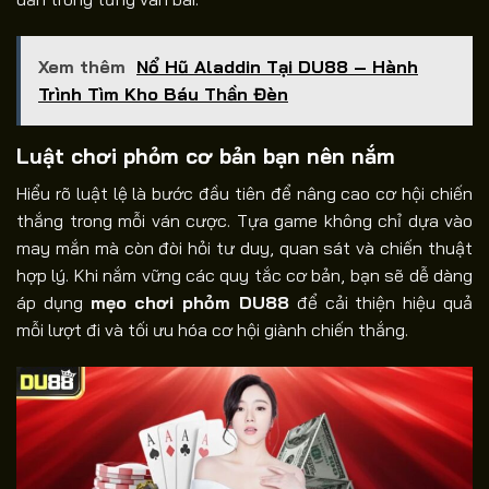
Xem thêm
Nổ Hũ Aladdin Tại DU88 – Hành
Trình Tìm Kho Báu Thần Đèn
Luật chơi phỏm cơ bản bạn nên nắm
Hiểu rõ luật lệ là bước đầu tiên để nâng cao cơ hội chiến
thắng trong mỗi ván cược. Tựa game không chỉ dựa vào
may mắn mà còn đòi hỏi tư duy, quan sát và chiến thuật
hợp lý. Khi nắm vững các quy tắc cơ bản, bạn sẽ dễ dàng
áp dụng
mẹo chơi phỏm DU88
để cải thiện hiệu quả
mỗi lượt đi và tối ưu hóa cơ hội giành chiến thắng.