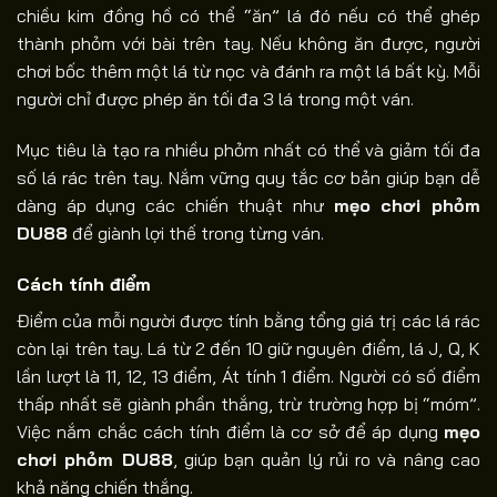
chiều kim đồng hồ có thể “ăn” lá đó nếu có thể ghép
thành phỏm với bài trên tay. Nếu không ăn được, người
chơi bốc thêm một lá từ nọc và đánh ra một lá bất kỳ. Mỗi
người chỉ được phép ăn tối đa 3 lá trong một ván.
Mục tiêu là tạo ra nhiều phỏm nhất có thể và giảm tối đa
số lá rác trên tay. Nắm vững quy tắc cơ bản giúp bạn dễ
dàng áp dụng các chiến thuật như
mẹo chơi phỏm
DU88
để giành lợi thế trong từng ván.
Cách tính điểm
Điểm của mỗi người được tính bằng tổng giá trị các lá rác
còn lại trên tay. Lá từ 2 đến 10 giữ nguyên điểm, lá J, Q, K
lần lượt là 11, 12, 13 điểm, Át tính 1 điểm. Người có số điểm
thấp nhất sẽ giành phần thắng, trừ trường hợp bị “móm”.
Việc nắm chắc cách tính điểm là cơ sở để áp dụng
mẹo
chơi phỏm DU88
, giúp bạn quản lý rủi ro và nâng cao
khả năng chiến thắng.