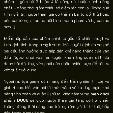
phỏm – gồm bộ 3 hoặc 4 lá cùng số, hoặc sảnh cùng
chất – đồng thời giảm thiểu số điểm rác còn lại. Trong quá
trình giải trí, người tham gia có thể ăn bài từ đối thủ hoặc
bốc bài từ nọc, tạo cơ hội hình thành phỏm và hạ bài rác
hợp lý.
Điểm hấp dẫn của phỏm chính là yếu tố chiến thuật và
tính kịch tính trong từng lượt đi. Mỗi quyết định ăn hay bỏ
bài đều ảnh hưởng trực tiếp đến khả năng thắng của ván
đấu. Người chơi vừa rèn luyện khả năng quan sát, dự
đoán bài đối thủ, vừa phải cân nhắc chiến lược để tối ưu
kết quả cuối cùng.
Ngoài ra, tựa game còn mang đến trải nghiệm trí tuệ và
giải trí cao. Mỗi ván bài là thử thách về tư duy logic, khả
năng tính toán và quản lý rủi ro. Việc nắm vững
mẹo chơi
phỏm DU88
sẽ giúp người tham gia tăng cơ hội chiến
thắng, đồng thời nâng cao trải nghiệm giải trí trí tuệ, hấp
dẫn trong từng ván bài.