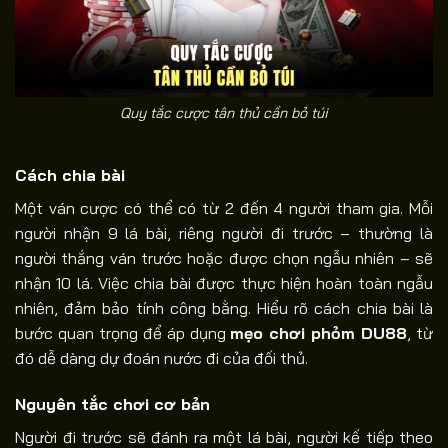
Quy tắc cược tân thủ cần bỏ túi
Cách chia bài
Một ván cược có thể có từ 2 đến 4 người tham gia. Mỗi
người nhận 9 lá bài, riêng người đi trước – thường là
người thắng ván trước hoặc được chọn ngẫu nhiên – sẽ
nhận 10 lá. Việc chia bài được thực hiện hoàn toàn ngẫu
nhiên, đảm bảo tính công bằng. Hiểu rõ cách chia bài là
bước quan trọng để áp dụng
mẹo chơi phỏm DU88
, từ
đó dễ dàng dự đoán nước đi của đối thủ.
Nguyên tắc chơi cơ bản
Người đi trước sẽ đánh ra một lá bài, người kế tiếp theo