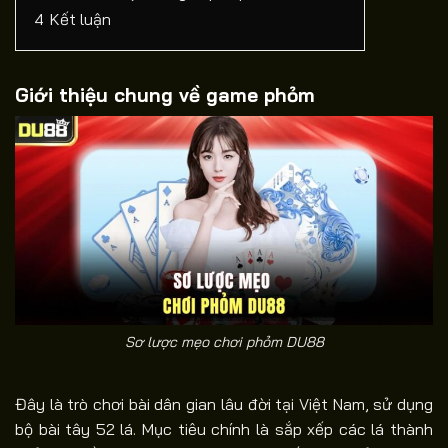
4
Kết luận
Giới thiệu chung về game phỏm
Sơ lược mẹo chơi phỏm DU88
Đây là trò chơi bài dân gian lâu đời tại Việt Nam, sử dụng
bộ bài tây 52 lá. Mục tiêu chính là sắp xếp các lá thành