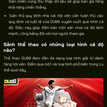
trận chiến cùng thu thập dữ liệu sẽ giúp bạn gia tăng
khả năng chiến thắng.
Tuân thủ quy định nhà cái: Hội viên cần tuân thủ các
quy định và luật lệ của DU88 xuyên suốt quá trình cá
độ. Điều này giúp đảm bảo một sân chơi cá độ lành
mạnh, công bằng đối với mọi người tham gia.
Sảnh thể thao có những loại hình cá độ
nào?
Thể thao DU88 đem đến đa dạng loại hình giải trí dành
tặng hội viên. Điểm qua một vài loại hình phổ biến trong cụ
thể dưới đây.