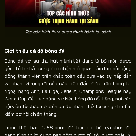
Top các hình thức cược thịnh hành tại sảnh
Giới thiệu cá độ bóng đá
Bóng đá với sự thu hút mãnh liệt đang là bộ môn được
yêu thích nhất cùng đón nhận mối quan tâm lớn bởi cộng
đồng thành viên trên khắp toàn cầu dựa vào sự hấp dẫn
và phạm vi rộng rãi của các trận đấu. Các trận bóng tại
Ngoại hạng Anh, La Liga, Serie A, Champions League hay
World Cup đều là những sự kiện bóng đá nổi tiếng, nơi các
hội viên từ khắp nơi đến cá độ nhằm thử tài cũng như tìm
kiếm cơ hội chiến thắng.
Trong thể thao DU88 bóng đá, bạn có thể lựa chọn đa
dạng hình thức cược bao gồm cược tỷ số, cược châu Á,