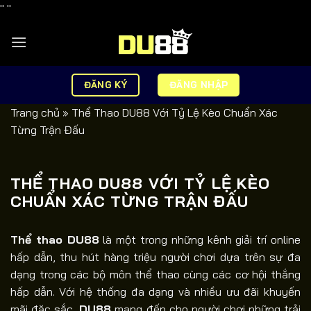
Bỏ
"
"
qua
nội
dung
ĐĂNG NHẬP
ĐĂNG KÝ
Trang chủ
»
Thể Thao DU88 Với Tỷ Lệ Kèo Chuẩn Xác
Từng Trận Đấu
THỂ THAO DU88 VỚI TỶ LỆ KÈO
CHUẨN XÁC TỪNG TRẬN ĐẤU
Thể thao DU88
là một trong những kênh giải trí online
hấp dẫn, thu hút hàng triệu người chơi dựa trên sự đa
dạng trong các bộ môn thể thao cùng các cơ hội thắng
hấp dẫn. Với hệ thống đa dạng và nhiều ưu đãi khuyến
mãi đặc sắc,
DU88
mang đến cho người chơi những trải