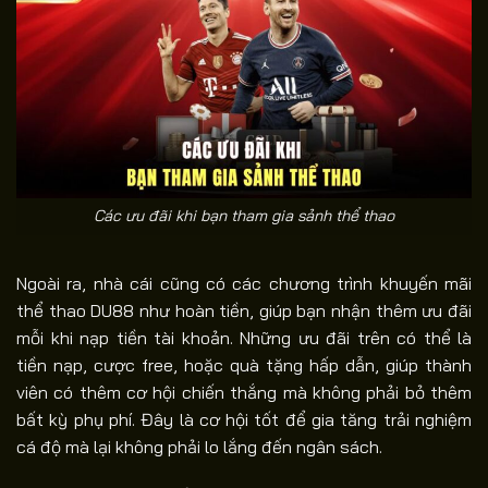
Các ưu đãi khi bạn tham gia sảnh thể thao
Ngoài ra, nhà cái cũng có các chương trình khuyến mãi
thể thao DU88 như hoàn tiền, giúp bạn nhận thêm ưu đãi
mỗi khi nạp tiền tài khoản. Những ưu đãi trên có thể là
tiền nạp, cược free, hoặc quà tặng hấp dẫn, giúp thành
viên có thêm cơ hội chiến thắng mà không phải bỏ thêm
bất kỳ phụ phí. Đây là cơ hội tốt để gia tăng trải nghiệm
cá độ mà lại không phải lo lắng đến ngân sách.