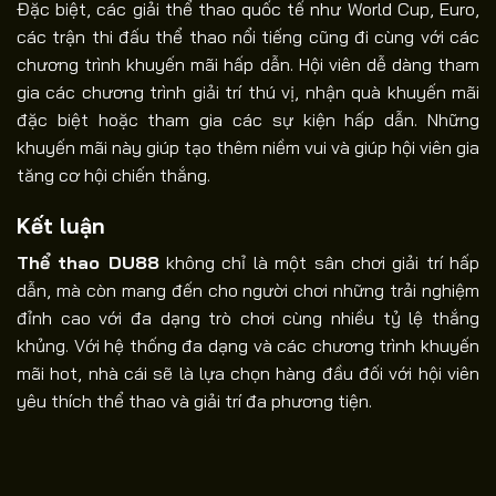
Đặc biệt, các giải thể thao quốc tế như World Cup, Euro,
các trận thi đấu thể thao nổi tiếng cũng đi cùng với các
chương trình khuyến mãi hấp dẫn. Hội viên dễ dàng tham
gia các chương trình giải trí thú vị, nhận quà khuyến mãi
đặc biệt hoặc tham gia các sự kiện hấp dẫn. Những
khuyến mãi này giúp tạo thêm niềm vui và giúp hội viên gia
tăng cơ hội chiến thắng.
Kết luận
Thể thao DU88
không chỉ là một sân chơi giải trí hấp
dẫn, mà còn mang đến cho người chơi những trải nghiệm
đỉnh cao với đa dạng trò chơi cùng nhiều tỷ lệ thắng
khủng. Với hệ thống đa dạng và các chương trình khuyến
mãi hot, nhà cái sẽ là lựa chọn hàng đầu đối với hội viên
yêu thích thể thao và giải trí đa phương tiện.